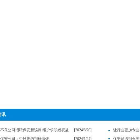
资讯
惕不良公司招聘保安新骗局 维护求职者权益
[2024/8/20]
圳保安公司：中秋夜的别样情怀
[2024/1/24]
保安员遇到火灾