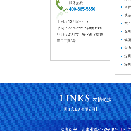
服务热线：
当
400-865-5850
谈
手 机：
13715266675
邮 箱：
327035695@qq.com
地 址：深圳市宝安区西乡街道
宝民二路3号
深
深
友情链接
广州保安服务有限公司
深圳保安
企事业单位保安服务
机