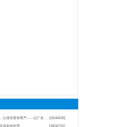
让行业更加专业，让保安更有尊严——记广东得安保安服务有限公司
[2024/8/20]
应该如何处理
[2024/7/31]