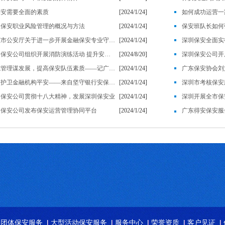
保安需要全面的素质
[2024/1/24]
如何成功运营一
谈保安职业风险管理的概况与方法
[2024/1/24]
保安班队长如何
东莞市公安厅关于进一步开展金融保安专业守押工作的通知
[2024/1/24]
深圳保安全面实
深圳保安公司组织开展消防演练活动 提升安全防范意识
[2024/8/20]
规范管理谋发展，提高保安队伍素质——记广东得安保安服务有限公司发展纪实
[2024/1/24]
全力护卫金融机构平安——来自坚守银行安保岗位的保安员的心声
[2024/1/24]
深圳市考核保安
圳保安公司贯彻十八大精神，发展深圳保安业
[2024/1/24]
深圳开展全市保
圳保安公司发布保安运营管理协同平台
[2024/1/24]
关团体保安服务
大型活动保安服务
服务中心
荣誉资质
客户见证