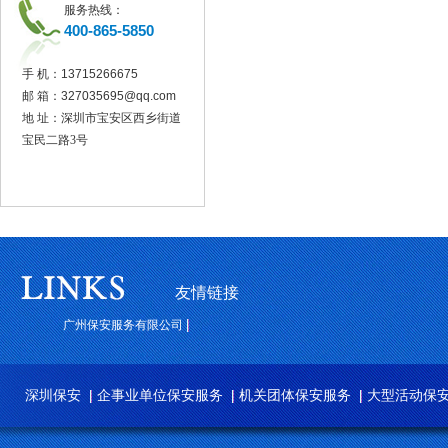
服务热线：
400-865-5850
手 机：
13715266675
邮 箱：
327035695@qq.com
地 址：深圳市宝安区西乡街道
宝民二路3号
友情链接
广州保安服务有限公司
深圳保安
企事业单位保安服务
机关团体保安服务
大型活动保