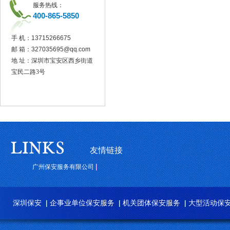
服务热线：
400-865-5850
手 机：
13715266675
邮 箱：
327035695@qq.com
地 址：深圳市宝安区西乡街道
宝民二路3号
友情链接
广州保安服务有限公司
深圳保安
企事业单位保安服务
机关团体保安服务
大型活动保